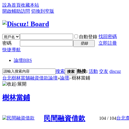
設為首頁
收藏本站
開啟輔助訪問
切換到窄版
找回密碼
自動登錄
密碼
立即註冊
登錄
快捷導航
論壇
BBS
搜索
熱搜:
活動
交友
discuz
搜索
台北樹林當舖融資借款論壇
»
論壇
›
樹林當鋪
樹林當鋪
民間融資借款
台北查
104
/ 104