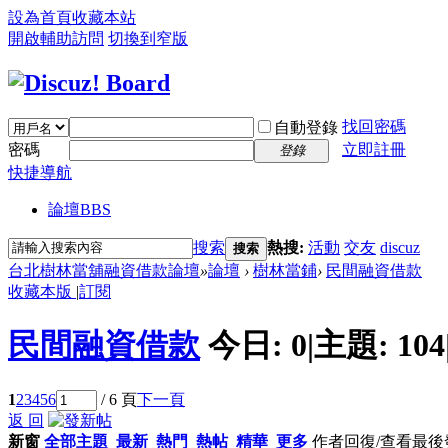
設為首頁
收藏本站
開啟輔助訪問
切換到窄版
找回密碼
自動登錄
密碼
立即註冊
登錄
快捷導航
論壇
BBS
搜索
熱搜:
活動
交友
discuz
搜索
台北樹林當舖融資借款論壇
»
論壇
›
樹林當鋪
›
民間融資借款
收藏本版
|
訂閱
民間融資借款
今日:
0
|
主題:
104
1
2
3
4
5
6
/ 6 頁
下一頁
返 回
新窗
全部主題
最新
熱門
熱帖
精華
更多
作者
回復/查看
最後