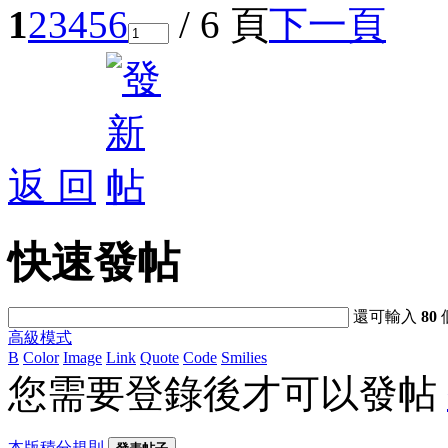
1
2
3
4
5
6
/ 6 頁
下一頁
返 回
快速發帖
還可輸入
80
高級模式
B
Color
Image
Link
Quote
Code
Smilies
您需要登錄後才可以發帖
本版積分規則