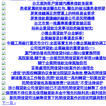
台北查詢客戶當舖汽機車借款免留車
患者家属術前偷送醫生红包,,醫生的做法讓患者绝望
屏東借錢滿足您營運上的特殊資金要求
屏東借款最賺錢的融資公司是民間機構
台北市第一推薦專業優質當舖店面
桂林企業貸款注意事項助您融資無忧!
小微企業貸款平台全解析!
企業融資是好事還是坏事?
中國工商銀行重庆市分行:全面落實支持小微企業融資协调
公司抵押貸款:企業融資的重要途径(一)
厦門律协發布民間借貸纠纷25類92個實務問答
高院新规:關于進一步规范民間借貸案件审理10條通
關于企業間借款法律風险防范
妥善處理民間借貸纠纷案件的3個理念
“虚假”的股权轉讓协议會被法院認定為無效,變為民間借
解读最高法工作報告:民間“砍頭息”“高利轉貸”“职業放貸”等
民間借貸被收高额服務费?“砍頭息”不受法律保护
涉小额貸款公司借貸纠纷已不适用民間借貸司法解释了,你知
保理商不得任意在保理融資款本金中预先扣除利息!(裁判規則+典
新民間借貸司法解释背景下民間借貸案件的現状問题與對
下一頁 »