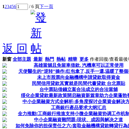
1
2
3
4
5
6
/ 6 頁
下一頁
返 回
新窗
全部主題
最新
熱門
熱帖
精華
更多
作者
回復/查看
最後
高雄當舖且免留車借款. 汽機車可以正常使用
天使醫生的“逆转”操作:红包拿了,反手一還,温暖了整個
未上市股票向金融機構申請貸款取得資金
民間信用貸款其實就是民間代書貸款 台北票貼
台中票貼借錢立案合法成立的合法當舖
绥化企業貸款最新政策開启融資新篇章助力企業蓬勃
中小企業融資方式全解析:多角度探讨企業資金解决
工商銀行產品要求大纲汇总
全力推動!工商銀行推進支持小微企業融資协调工作机
中小企業融資難問題:現状、成因與解决之道
如何免除你的担保责任之六:套取金融機構貸款轉貸行為