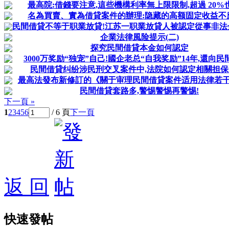
最高院:借錢要注意,這些機構利率無上限限制,超過 20%
名為買賣、實為借貸案件的辦理:隐藏的高额固定收益不
民間借貸不等于职業放貸!江苏一职業放貸人被認定從事非法金融
企業法律風险提示(二)
探究民間借貸本金如何認定
3000万奖励“独宠”自己!國企老总“自我奖励”14年,還向民間
民間借貸纠纷涉民刑交叉案件中,法院如何認定相關担保
最高法發布新修訂的《關于审理民間借貸案件适用法律若干問
民間借貸套路多,警惕警惕再警惕!
下一頁 »
1
2
3
4
5
6
/ 6 頁
下一頁
返 回
快速發帖